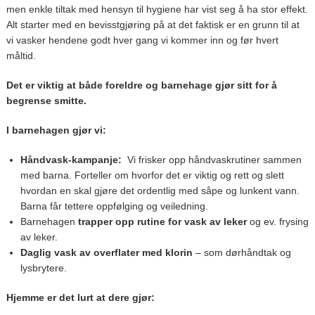
men enkle tiltak med hensyn til hygiene har vist seg å ha stor effekt.
Alt starter med en bevisstgjøring på at det faktisk er en grunn til at
vi vasker hendene godt hver gang vi kommer inn og før hvert
måltid.
Det er viktig at både foreldre og barnehage gjør sitt for å
begrense smitte.
I barnehagen gjør vi:
Håndvask-kampanje:
Vi frisker opp håndvaskrutiner sammen
med barna. Forteller om hvorfor det er viktig og rett og slett
hvordan en skal gjøre det ordentlig med såpe og lunkent vann.
Barna får tettere oppfølging og veiledning.
Barnehagen
trapper opp rutine for vask av leker
og ev. frysing
av leker.
Daglig vask av overflater med klorin
– som dørhåndtak og
lysbrytere.
Hjemme er det lurt at dere gjør: