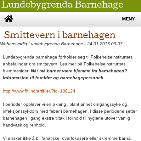
Lundebygrenda Barnehage
MENY
Smittevern i barnehagen
Webansvarlig Lundebygrenda Barnehage - 24.01.2013 09.07
Lundebygrenda barnehage forholder seg til Folkehelseinstituttets
anbefalinger om smittevern. Les mer på Folkehelseinstituttets
hjemmesider,
Når må barnet være hjemme fra barnehagen?
Informasjon til foreldre og barnehagepersonell
:
http://www.fhi.no/artikler/?id=108124
I perioder opplever vi en økning i blant annet omgangssyke og
infeksjonssykdom med feber i barnehagen. I disse periodene setter
barnehagen i gang ekstra tiltak i forhold til hygiene utover vanlig
håndvask og renhold.
Vi ønsker ikke å bli fanatiske, overfokusere eller skremme barna,