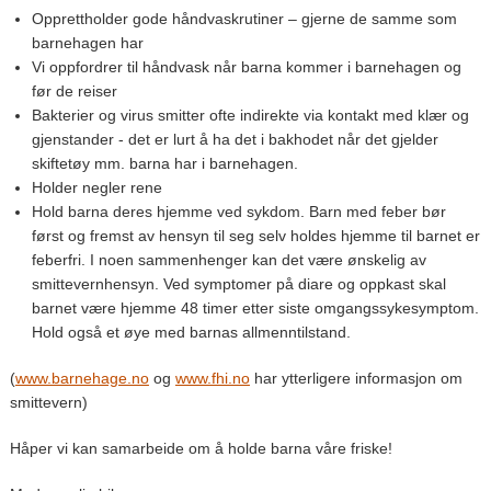
Opprettholder gode håndvaskrutiner – gjerne de samme som
barnehagen har
Vi oppfordrer til håndvask når barna kommer i barnehagen og
før de reiser
Bakterier og virus smitter ofte indirekte via kontakt med klær og
gjenstander - det er lurt å ha det i bakhodet når det gjelder
skiftetøy mm. barna har i barnehagen.
Holder negler rene
Hold barna deres hjemme ved sykdom. Barn med feber bør
først og fremst av hensyn til seg selv holdes hjemme til barnet er
feberfri. I noen sammenhenger kan det være ønskelig av
smittevernhensyn. Ved symptomer på diare og oppkast skal
barnet være hjemme 48 timer etter siste omgangssykesymptom.
Hold også et øye med barnas allmenntilstand.
(
www.barnehage.no
og
www.fhi.no
har ytterligere informasjon om
smittevern)
Håper vi kan samarbeide om å holde barna våre friske!